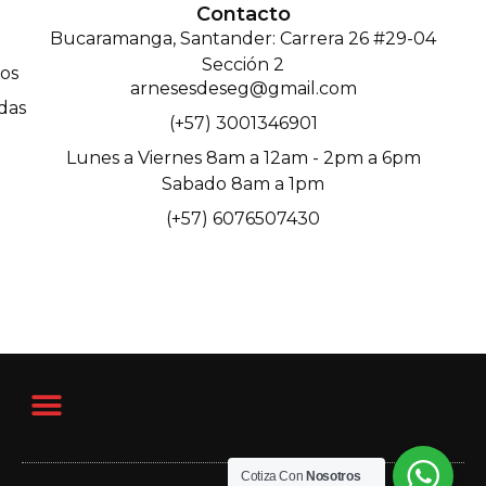
Contacto
Bucaramanga, Santander: Carrera 26 #29-04
Sección 2
os
arnesesdeseg@gmail.com
das
(+57) 3001346901
Lunes a Viernes 8am a 12am - 2pm a 6pm
Sabado 8am a 1pm
(+57) 6076507430
Cotiza Con
Nosotros