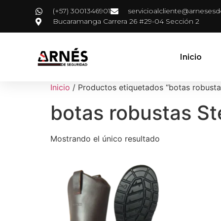
(+57) 3001346901
servicioalcliente@arneses
Bucaramanga Carrera 26 #29-04 Sección 2
Inicio
Inicio
/ Productos etiquetados “botas robusta
botas robustas St
Mostrando el único resultado