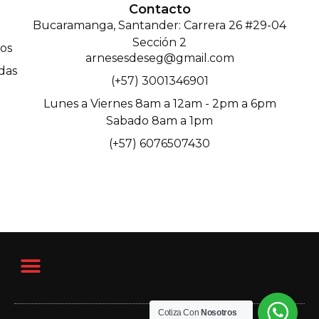
Contacto
Bucaramanga, Santander: Carrera 26 #29-04
Sección 2
os
arnesesdeseg@gmail.com
das
(+57) 3001346901
Lunes a Viernes 8am a 12am - 2pm a 6pm
Sabado 8am a 1pm
(+57) 6076507430
Cotiza Con
Nosotros