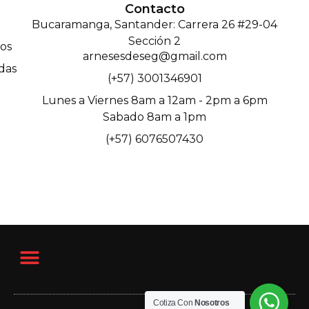
Contacto
Bucaramanga, Santander: Carrera 26 #29-04
Sección 2
os
arnesesdeseg@gmail.com
das
(+57) 3001346901
Lunes a Viernes 8am a 12am - 2pm a 6pm
Sabado 8am a 1pm
(+57) 6076507430
Cotiza Con
Nosotros