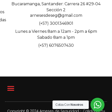
Bucaramanga, Santander: Carrera 26 #29-04
Sección 2
os
arnesesdeseg@gmail.com
das
(+57) 3001346901
Lunes a Viernes 8am a 12am - 2pm a 6pm
Sabado 8am a 1pm
(+57) 6076507430
Cotiza Con
Nosotros
Copyright © 2024 Arneses de Seguridad - Calidad a tu