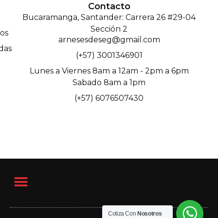
Contacto
Bucaramanga, Santander: Carrera 26 #29-04
Sección 2
os
arnesesdeseg@gmail.com
das
(+57) 3001346901
Lunes a Viernes 8am a 12am - 2pm a 6pm
Sabado 8am a 1pm
(+57) 6076507430
Cotiza Con
Nosotros