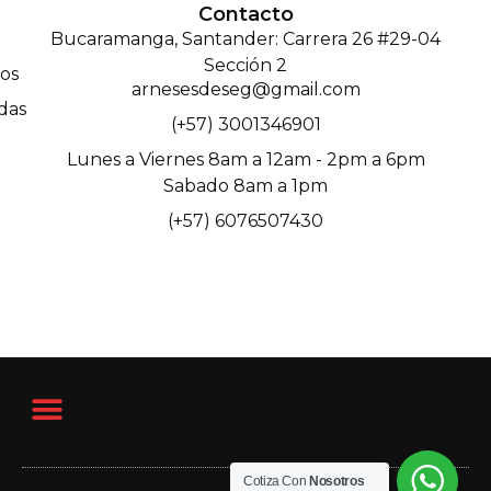
Contacto
Bucaramanga, Santander: Carrera 26 #29-04
Sección 2
os
arnesesdeseg@gmail.com
das
(+57) 3001346901
Lunes a Viernes 8am a 12am - 2pm a 6pm
Sabado 8am a 1pm
(+57) 6076507430
Cotiza Con
Nosotros