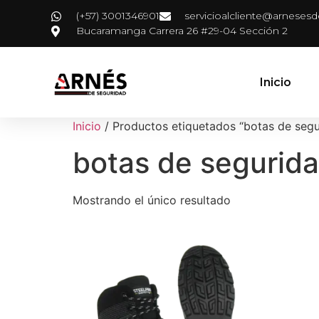
(+57) 3001346901
servicioalcliente@arneses
Bucaramanga Carrera 26 #29-04 Sección 2
Inicio
Inicio
/ Productos etiquetados “botas de seg
botas de segurid
Mostrando el único resultado