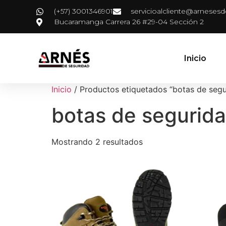
(+57) 3001346901
servicioalcliente@arneses
Bucaramanga Carrera 26 #29-04 Sección 2
Inicio
Inicio
/ Productos etiquetados “botas de segur
botas de segurida
Mostrando 2 resultados