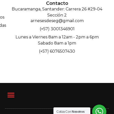
Contacto
Bucaramanga, Santander: Carrera 26 #29-04
Sección 2
os
arnesesdeseg@gmail.com
das
(+57) 3001346901
Lunes a Viernes 8am a 12am - 2pm a 6pm
Sabado 8am a 1pm
(+57) 6076507430
Cotiza Con
Nosotros