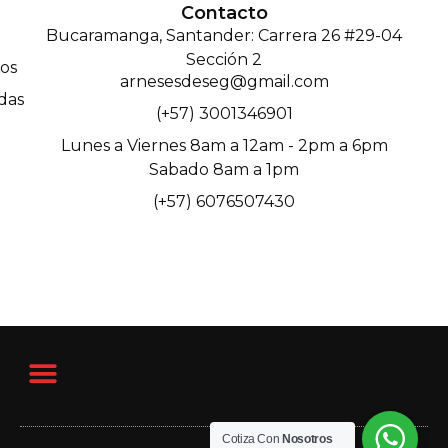
Contacto
Bucaramanga, Santander: Carrera 26 #29-04
Sección 2
os
arnesesdeseg@gmail.com
das
(+57) 3001346901
Lunes a Viernes 8am a 12am - 2pm a 6pm
Sabado 8am a 1pm
(+57) 6076507430
Cotiza Con
Nosotros