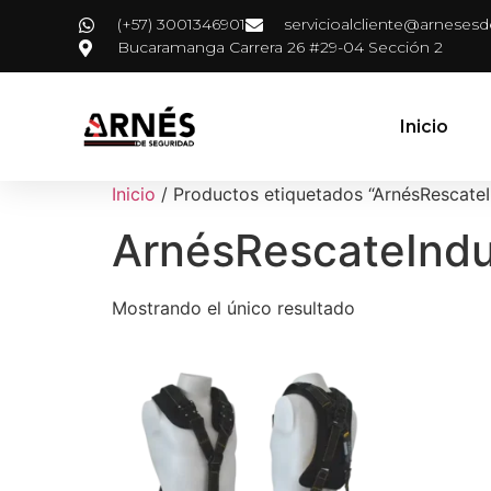
(+57) 3001346901
servicioalcliente@arneses
Bucaramanga Carrera 26 #29-04 Sección 2
Inicio
Inicio
/ Productos etiquetados “ArnésRescateIn
ArnésRescateIndus
Mostrando el único resultado