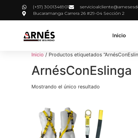
(+57) 3001346901
servicioalcliente@arneses
Bucaramanga Carrera 26 #29-04 Sección 2
Inicio
Inicio
/ Productos etiquetados “ArnésConEsli
ArnésConEslinga
Mostrando el único resultado