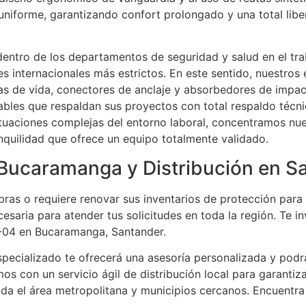
 uniforme, garantizando confort prolongado y una total li
 dentro de los departamentos de seguridad y salud en el tra
s internacionales más estrictos. En este sentido, nuestro
neas de vida, conectores de anclaje y absorbedores de imp
ables que respaldan sus proyectos con total respaldo técni
situaciones complejas del entorno laboral, concentramos nu
ranquilidad que ofrece un equipo totalmente validado.
 Bucaramanga y Distribución en S
bras o requiere renovar sus inventarios de protección para
esaria para atender tus solicitudes en toda la región. Te i
29-04 en Bucaramanga, Santander.
specializado te ofrecerá una asesoría personalizada y podrá
mos con un servicio ágil de distribución local para garanti
da el área metropolitana y municipios cercanos. Encuentra