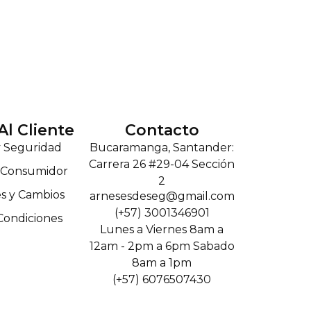
Al Cliente
Contacto
y Seguridad
Bucaramanga, Santander:
Carrera 26 #29-04 Sección
l Consumidor
2
s y Cambios
arnesesdeseg@gmail.com
(+57) 3001346901
Condiciones
Lunes a Viernes 8am a
12am - 2pm a 6pm Sabado
8am a 1pm
(+57) 6076507430