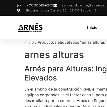
(+57) 3001346901
servicioalcliente@arneses
Bucaramanga Carrera 26 #29-04 Sección 2
Inicio
Inicio
/ Productos etiquetados “arnes alturas”
arnes alturas
Arnés para Alturas: In
Elevados
En el ámbito de la construcción civil, el mant
equipos corporales es el factor central para g
desarrollado por la empresa Arnés de Segurid
entornos industriales exigentes. Gracias a un