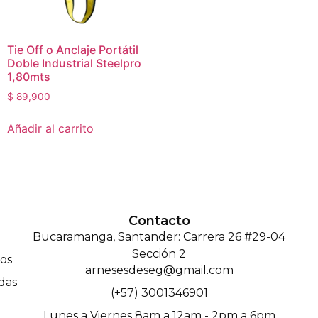
Tie Off o Anclaje Portátil
Doble Industrial Steelpro
1,80mts
$
89,900
Añadir al carrito
Contacto
Bucaramanga, Santander: Carrera 26 #29-04
Sección 2
os
arnesesdeseg@gmail.com
das
(+57) 3001346901
Lunes a Viernes 8am a 12am - 2pm a 6pm