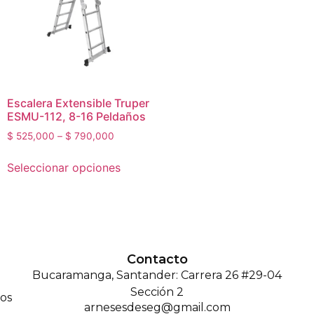
Escalera Extensible Truper
ESMU-112, 8-16 Peldaños
$
525,000
–
$
790,000
Seleccionar opciones
Contacto
Bucaramanga, Santander: Carrera 26 #29-04
Sección 2
os
arnesesdeseg@gmail.com