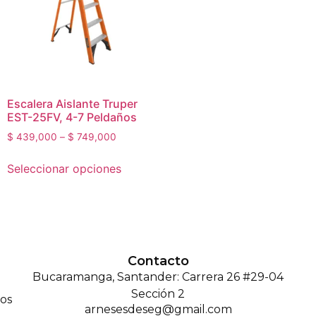
Escalera Aislante Truper
EST-25FV, 4-7 Peldaños
$
439,000
–
$
749,000
Seleccionar opciones
Contacto
Bucaramanga, Santander: Carrera 26 #29-04
Sección 2
os
arnesesdeseg@gmail.com